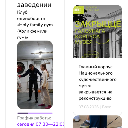
заведении
Клуб
единоборств
«Holy family gym
(Холи фемили
гум)»
Главный корпус
Национального
художественного
музея
закрывается на
реконструкцию
07.08.2026 | Блог
График работы:
сeгодня 07:30—22:00