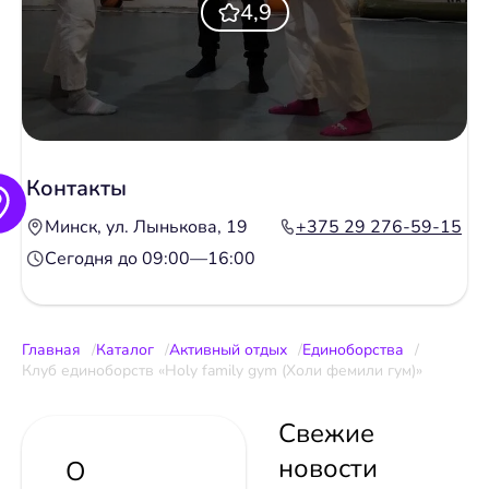
4,9
Контакты
Минск, ул. Лынькова, 19
+375 29 276-59-15
Сегодня до 09:00—16:00
Главная
Каталог
Активный отдых
Единоборства
Клуб единоборств «Holy family gym (Холи фемили гум)»
Свежие
новости
О