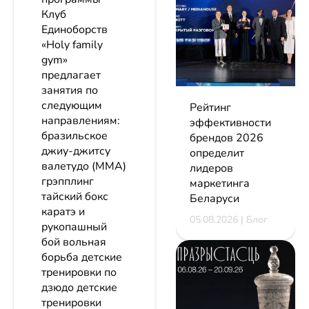
Клуб
Единоборств
«Holy family
gym»
предлагает
занятия по
следующим
Рейтинг
направлениям:
эффективности
бразильское
брендов 2026
джиу-джитсу
определит
валетудо (ММА)
лидеров
грэпплинг
маркетинга
тайский бокс
Беларуси
каратэ и
05.08.2026 | Блог
рукопашный
бой вольная
борьба детские
тренировки по
дзюдо детские
тренировки