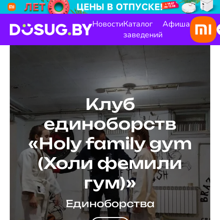
Новости
Каталог
Афиша
заведений
Клуб
единоборств
«Holy family gym
(Холи фемили
гум)»
Единоборства