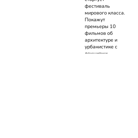
фестиваль
мирового класса.
Покажут
премьеры 10
фильмов об
архитектуре и
урбанистике с
лекциями
экспертов
05.08.2026 | Анонсы
НОВОСТИ
КАТАЛОГ
КОНТАКТЫ
Актуальное
ЗАВЕДЕНИЙ
reklama@dosug.
Репортажи
Еда и
Фитнес и
info@dosug.by
Анонсы
напитки
спорт
ИП Резько Ром
Новости
Развлечения
Обучение
Николаевич УН