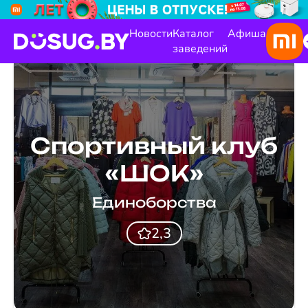
Новости
Каталог
Афиша
заведений
Спортивный клуб
«ШОК»
Единоборства
2,3