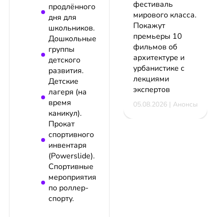
фестиваль
продлённого
мирового класса.
дня для
Покажут
школьников.
премьеры 10
Дошкольные
фильмов об
группы
архитектуре и
детского
урбанистике с
развития.
лекциями
Детские
экспертов
лагеря (на
время
05.08.2026 | Анонсы
каникул).
Прокат
спортивного
инвентаря
(Powerslide).
Спортивные
мероприятия
по роллер-
спорту.