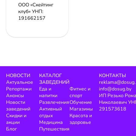
ООО «Скейтинг
клуб»
УНП:
191662157
НОВОСТИ
КАТАЛОГ
КОНТАКТЫ
Актуальное
ЗАВЕДЕНИЙ
reklama@dosug.
Репортажи
Еда и
Фитнес и
info@dosug.by
Анонсы
напитки
спорт
ИП Резько Ром
Новости
Развлечения
Обучение
Николаевич УН
заведений
Активный
Магазины
291573618
Скидки и
отдых
Красота и
акции
Медицина
здоровье
Блог
Путешествия