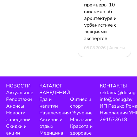
премьеры 10
фильмов об
архитектуре и
урбанистике с
лекциями
экспертов
05.08.2026 | Анонсы
НОВОСТИ
КАТАЛОГ
КОНТАКТЫ
Актуальное
ЗАВЕДЕНИЙ
reklama@dosug.
Репортажи
Еда и
Фитнес и
info@dosug.by
Анонсы
напитки
спорт
ИП Резько Ром
Новости
Развлечения
Обучение
Николаевич УН
заведений
Активный
Магазины
291573618
Скидки и
отдых
Красота и
акции
Медицина
здоровье