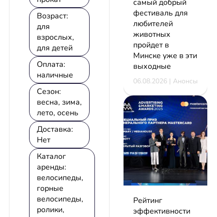
самый добрый
фестиваль для
Возраст:
любителей
для
животных
взрослых,
пройдет в
для детей
Минске уже в эти
Оплата:
выходные
наличные
06.08.2026 | Анонсы
Сезон:
весна, зима,
лето, осень
Доставка:
Нет
Каталог
аренды:
велосипеды,
горные
велосипеды,
Рейтинг
ролики,
эффективности