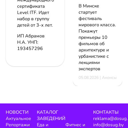
международного
В Минске
сертификата
стартует
Level ITF. Идет
фестиваль
набор в группу
мирового класса.
детей от 3-х лет.
Покажут
ИП Абрамов
премьеры 10
Н.А.
УНП:
фильмов об
193457296
архитектуре и
урбанистике с
лекциями
экспертов
05.08.2026 | Анонсы
НОВОСТИ
КАТАЛОГ
КОНТАКТЫ
Актуальное
ЗАВЕДЕНИЙ
reklama@dosug.
Репортажи
Еда и
Фитнес и
info@dosug.by