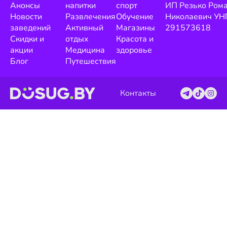
Анонсы
напитки
спорт
ИП Резько Ром
Новости
Развлечения
Обучение
Николаевич УН
заведений
Активный
Магазины
291573618
Скидки и
отдых
Красота и
акции
Медицина
здоровье
Блог
Путешествия
Контакты