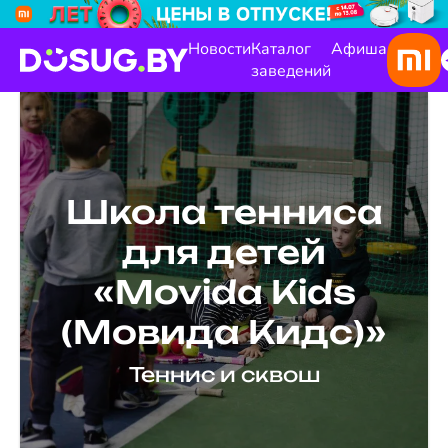
Новости
Каталог
Афиша
заведений
Школа тенниса
для детей
«Movida Kids
(Мовида Кидс)»
Теннис и сквош