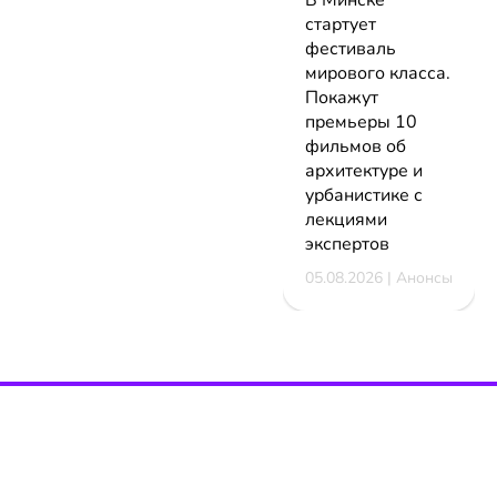
В Минске
стартует
фестиваль
мирового класса.
Покажут
премьеры 10
фильмов об
архитектуре и
урбанистике с
лекциями
экспертов
05.08.2026 | Анонсы
НОВОСТИ
КАТАЛОГ
КОНТАКТЫ
Актуальное
ЗАВЕДЕНИЙ
reklama@dosug.
Репортажи
Еда и
Фитнес и
info@dosug.by
Анонсы
напитки
спорт
ИП Резько Ром