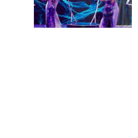
Выберем народные марки вместе:
заполните анкеты премии до 7
сентября!
04.08.2026 | Блог
КОНТАКТЫ
reklama@dosug.by
info@dosug.by
ИП Резько Роман Николаевич
УНП: 291573618