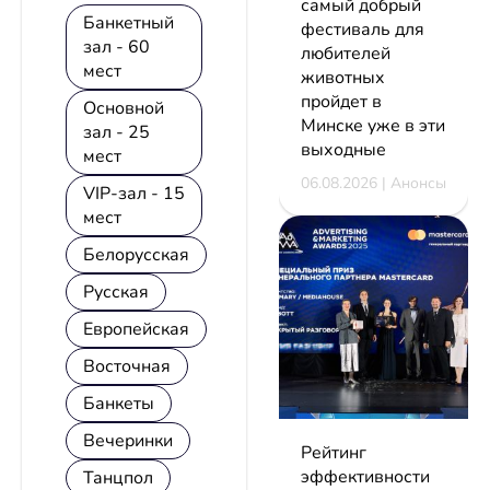
самый добрый
Банкетный
фестиваль для
зал - 60
любителей
мест
животных
пройдет в
Основной
Минске уже в эти
зал - 25
выходные
мест
06.08.2026 | Анонсы
VIP-зал - 15
мест
Белорусская
Русская
Европейская
Восточная
Банкеты
Вечеринки
Рейтинг
эффективности
Танцпол