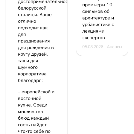
достопримечательностей
премьеры 10
белорусской
фильмов об
столицы. Кафе
архитектуре и
отлично
урбанистике с
подходит как
лекциями
для
экспертов
празднования
05.08.2026 | Анонсы
дня рождения в
кругу друзей,
так и для
шумного
корпоратива
благодаря:
– европейской и
восточной
кухне. Среди
множества
блюд каждый
гость найдет
что-то себе по