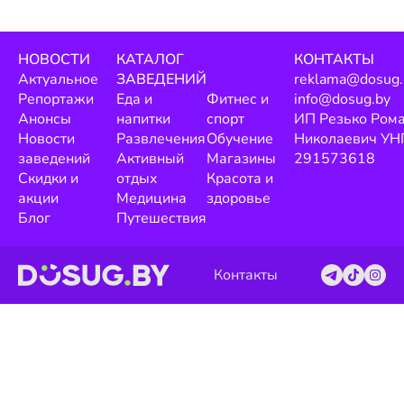
НОВОСТИ
КАТАЛОГ
КОНТАКТЫ
Актуальное
ЗАВЕДЕНИЙ
reklama@dosug.
Репортажи
Еда и
Фитнес и
info@dosug.by
Анонсы
напитки
спорт
ИП Резько Ром
Новости
Развлечения
Обучение
Николаевич УН
заведений
Активный
Магазины
291573618
Скидки и
отдых
Красота и
акции
Медицина
здоровье
Блог
Путешествия
Контакты