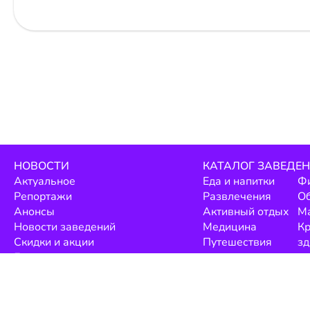
НОВОСТИ
КАТАЛОГ ЗАВЕДЕ
Актуальное
Еда и напитки
Фи
Репортажи
Развлечения
О
Анонсы
Активный отдых
М
Новости заведений
Медицина
Кр
Скидки и акции
Путешествия
зд
Блог