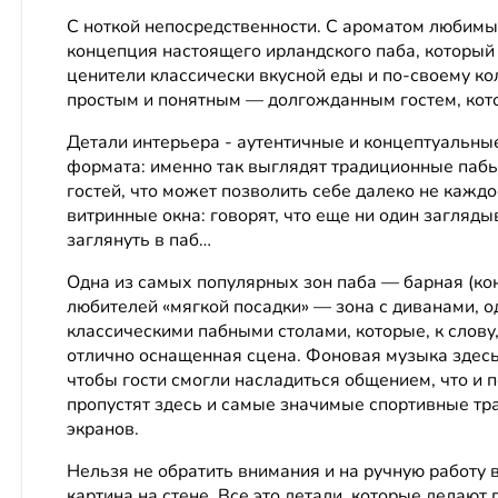
С ноткой непосредственности. С ароматом любимы
концепция настоящего ирландского паба, который 
ценители классически вкусной еды и по-своему ко
простым и понятным — долгожданным гостем, кот
Детали интерьера - аутентичные и концептуальные.
формата: именно так выглядят традиционные пабы
гостей, что может позволить себе далеко не кажд
витринные окна: говорят, что еще ни один загляды
заглянуть в паб…
Одна из самых популярных зон паба — барная (кон
любителей «мягкой посадки» — зона с диванами, 
классическими пабными столами, которые, к слову
отлично оснащенная сцена. Фоновая музыка здесь б
чтобы гости смогли насладиться общением, что и 
пропустят здесь и самые значимые спортивные тр
экранов.
Нельзя не обратить внимания и на ручную работу в
картина на стене. Все это детали, которые делаю