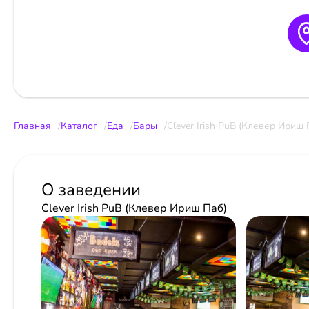
Главная
Каталог
Еда
Бары
Clever Irish PuB (Клевер Ириш 
О заведении
Clever Irish PuB (Клевер Ириш Паб)