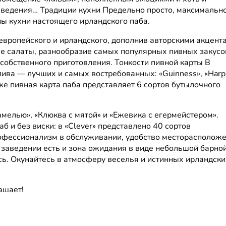
аведения… Традиции кухни Предельно просто, максимальн
ы кухни настоящего ирландского паба.
европейского и ирландского, дополнив авторскими акцент
 салаты, разнообразие самых популярных пивных закусок
собственного приготовления. Тонкости пивной карты В
пива — лучших и самых востребованных: «Guinness», «Harp
Также пивная карта паба представляет 6 сортов бутылочного
мелью», «Клюква с мятой» и «Ежевика с егермейстером».
 и без виски: в «Clever» представлено 40 сортов
офессионализм в обслуживании, удобство месторасположе
в заведении есть и зона ожидания в виде небольшой барно
есь. Окунайтесь в атмосферу веселья и истинных ирландски
ашает!