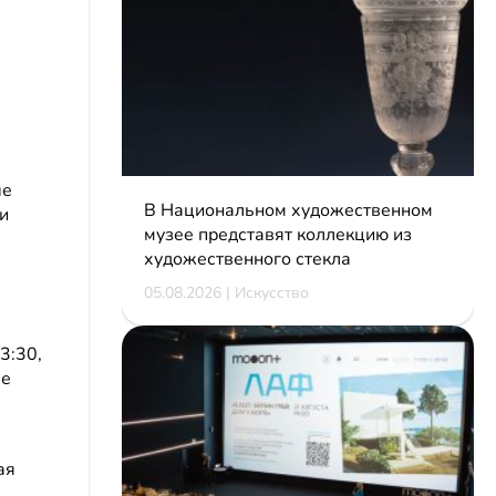
ые
В Национальном художественном
и
музее представят коллекцию из
художественного стекла
05.08.2026 | Искусство
3:30,
Не
ая