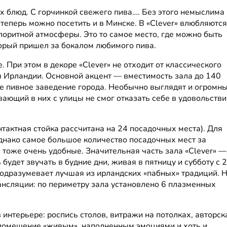
х блюд. С горчинкой свежего пива…. Без этого немыслима
теперь можно посетить и в Минске. В «Clever» влюбляются
лоритной атмосферы. Это то самое место, где можно быть
орый пришел за бокалом любимого пива.
 При этом в декоре «Clever» не отходит от классического
 Ирландии. Основной акцент — вместимость зала до 140
ое пивное заведение города. Необычно выглядят и огромн
вающий в них с улицы не смог отказать себе в удовольстви
тактная стойка рассчитана на 24 посадочных места). Для
однако самое большое количество посадочных мест за
, тоже очень удобные. Значительная часть зала «Clever» —
удет звучать в будние дни, живая в пятницу и субботу с 2
подразумевает лучшая из ирландских «пабных» традиций. 
ансляции: по периметру зала установлено 6 плазменных
 интерьере: роспись столов, витражи на потолках, авторск
т помещение «живым», наполненным эмоциями и хоть и