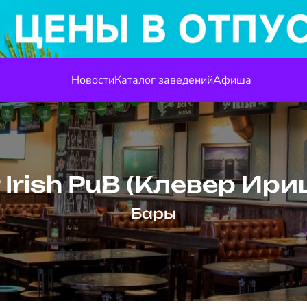
Новости
Каталог заведений
Афиша
 Irish PuB (Клевер Ир
Бары