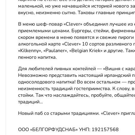
маленькой, но уже начавшейся историей нового з
вкусно, неизменно сытно. Таковы главные принцип
В меню шеф-повар «Clever» объединил лучшее из 
приемлемыми ценами. Бургеры, стейки, фирменные
скором времени в меню появятся и свежие пироги 
алкогольной карте «Clever» 10 сортов разливного 
«Kilkenny», «Paulaner», «Belgian Kriek» и другие. 
пенного напитка.
Для любителей пивных коктейлей — «Вишня с кара
Невозможно представить настоящий ирландский паб
односолодового напитка! Во всем остальном — пр
неизменность традиций гостеприимства. К слову, 
стойки. Так что наслаждайтесь, пробуйте, общайт
традиций…
Новый паб со старыми традициями. «Clever» пригл
ООО «БЕЛГОРФУДСНАБ»
УНП: 192157568