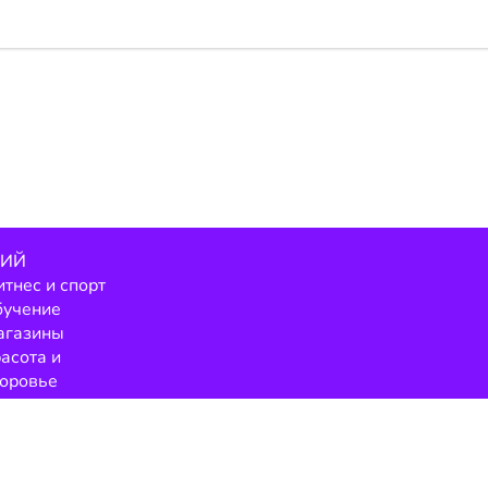
НИЙ
тнес и спорт
бучение
агазины
асота и
оровье
Контакты