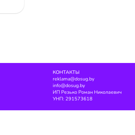
КОНТАКТЫ
reklama@dosug.by
info@dosug.by
ИП Резько Роман Николаевич
УНП: 291573618