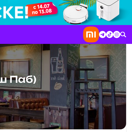
иш Паб)