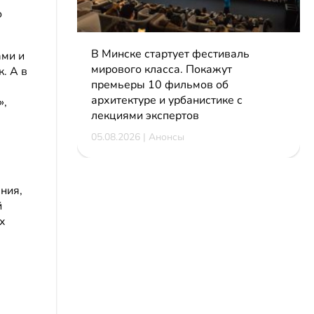
о
В Минске стартует фестиваль
ами и
мирового класса. Покажут
. А в
премьеры 10 фильмов об
архитектуре и урбанистике с
»,
лекциями экспертов
05.08.2026 | Анонсы
ния,
й
х