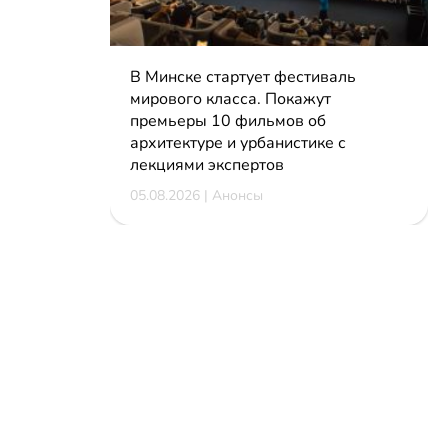
В Минске стартует фестиваль
мирового класса. Покажут
премьеры 10 фильмов об
архитектуре и урбанистике с
лекциями экспертов
05.08.2026 | Анонсы
КОНТАКТЫ
reklama@dosug.by
info@dosug.by
ИП Резько Роман Николаевич
УНП: 291573618