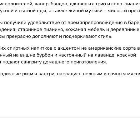
сполнителей, кавер-бэндов, джазовых трио и соло-пианис
сной и сытной еды, а также живой музыки – милости прос
вы получили удовольствие от времяпрепровождения в баре
дения: старинное пианино, кожаная мебель и деревянные
ры прекрасно дополняют и подчеркивают стиль.
их спиртных напитков с акцентом на американские сорта 
нный на вишне бурбон и настоянный на лаванде, красной
а подают сангриту домашнего приготовления.
елодичные ритмы кантри, насладись нежным и сочным мясо