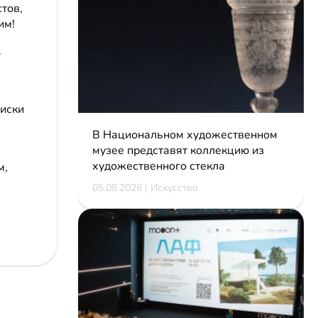
тов,
им!
.
виски
В Национальном художественном
музее представят коллекцию из
художественного стекла
м,
05.08.2026 | Искусство