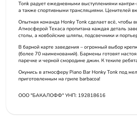
Tonk радует ежедневными выступлениями кантри-и
а также спортивными трансляциями. Ценителей вку
Опытная команда Honky Tonk сделает всё, чтобы 
Атмосферой Техаса пропитана каждая деталь заве
столы, а ковбойские шляпы, подсвечники и портье
В барной карте заведения – огромный выбор крепк
(более 70 наименований). Бармены готовят настоя
паречке и черной смородине джин. К текиле ребят
Окунись в атмосферу Piano Bar Honky Tonk под м
приготовленным на гриле barbacoa!
ООО "БАКАЛОФФ"
УНП: 192818616