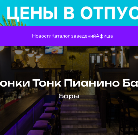
Новости
Каталог заведений
Афиша
онки Тонк Пианино Б
Бары