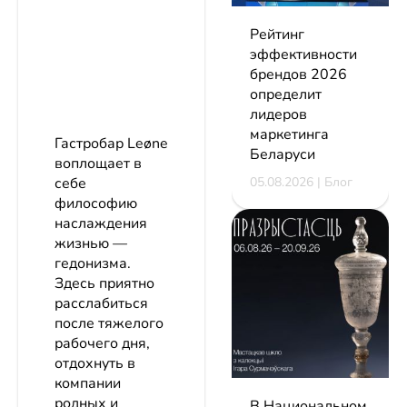
Рейтинг
эффективности
брендов 2026
определит
лидеров
маркетинга
Гастробар Leøne
Беларуси
воплощает в
05.08.2026 | Блог
себе
философию
наслаждения
жизнью —
гедонизма.
Здесь приятно
расслабиться
после тяжелого
рабочего дня,
отдохнуть в
компании
родных и
В Национальном