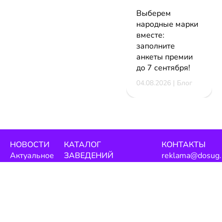
Выберем
народные марки
вместе:
заполните
анкеты премии
до 7 сентября!
04.08.2026 | Блог
НОВОСТИ
КАТАЛОГ
КОНТАКТЫ
Актуальное
ЗАВЕДЕНИЙ
reklama@dosug.
Репортажи
Еда и
Фитнес и
info@dosug.by
Анонсы
напитки
спорт
ИП Резько Ром
Новости
Развлечения
Обучение
Николаевич УН
заведений
Активный
Магазины
291573618
Скидки и
отдых
Красота и
акции
Медицина
здоровье