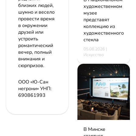
близких людей,
художественном
шумно и весело
музее
провести время
представят
в окружении
коллекцию из
друзей или
художественного
устроить
стекла
романтический
05.08.2026 |
вечер, полный
Искусство
внимания и
сюрпризов.
ООО «Ю-Сан
негрони»
УНП:
690861993
В Минске