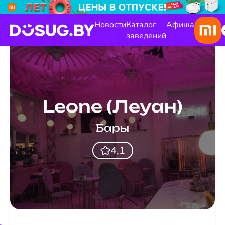
Новости
Каталог
Афиша
заведений
Leone (Леуан)
Бары
4,1