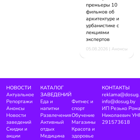
премьеры 10
фильмов об
архитектуре и
урбанистике с
лекциями
экспертов
05.08.2026 | Анонсы
НОВОСТИ
КАТАЛОГ
КОНТАКТЫ
Актуальное
ЗАВЕДЕНИЙ
reklama@dosug.
Репортажи
Еда и
Фитнес и
info@dosug.by
Анонсы
напитки
спорт
ИП Резько Ром
Новости
Развлечения
Обучение
Николаевич УН
заведений
Активный
Магазины
291573618
Скидки и
отдых
Красота и
акции
Медицина
здоровье