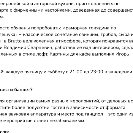
европейской и авторской кухонь, приготовленных по
арта с фирменными настойками, доведенная до совершенст
м.
росто обязаны попробовать: мраморная говядина по
ешука» − классическое сочетание свинины, грибов, сыра 
ды: в Brutto великолепная атмосфера, которая понравится 
и Владимир Сварцевич, работавшие над интерьером, сдел
мленных в стиле лофт. Картины для кафе выполнил Игорь
й: каждую пятницу и субботу с 21:00 до 23:00 в заведении
вести банкет?
для организации самых разных мероприятий, от деловых в
тить более полусотни гостей в зависимости от формата
ая звуковая аппаратура и место под танцпол − это одни и
ше мероприятие станет незабываемым.
сов: