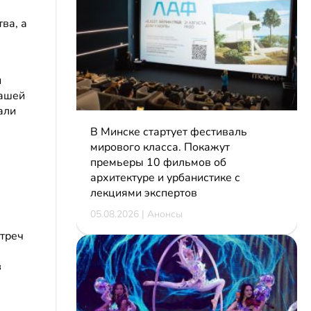
ва, а
и
вашей
али
В Минске стартует фестиваль
мирового класса. Покажут
премьеры 10 фильмов об
архитектуре и урбанистике с
лекциями экспертов
05.08.2026 | Анонсы
стреч
з