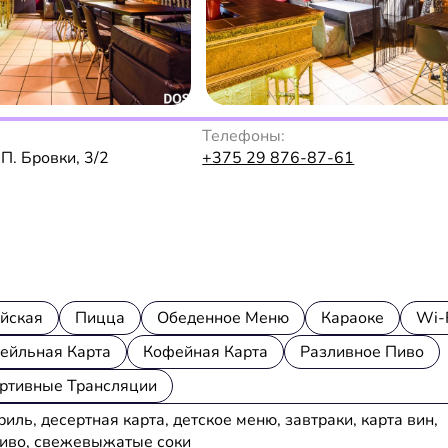
Телефоны:
. П. Бровки, 3/2
+375 29 876-87-61
йская
Пицца
Обеденное Меню
Караоке
Wi-
тейльная Карта
Кофейная Карта
Разливное Пиво
ртивные Трансляции
ль, десертная карта, детское меню, завтраки, карта вин,
 пиво, свежевыжатые соки