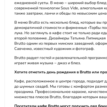
ежедневной суеты. В меню − широкий выбор блюд 
современной технологии Sous Vide, алкогольная к
также завтраки, ланчи и обеды по невысоким цена
В меню Brutto есть несколько блюд, которые вы п
демократичной стоимости и фирменные «Торбы пол
лука. Но заглянуть в кафе стоит не только ради е
второй половинке. Дизайнеры Татьяна Липницкая 
Brutto одним из первых минских заведений, офор
Савченко, известный художник и фотограф.
Brutto радует гостей и развлекательной программо
играет живая музыка − джаз и блюз.
Хотите отметить день рождения в Brutto или про
Кафе, расположенное в центре города, подходит 
до шумных свадеб. Мы готовы с комфортом размес
праздника. Профессиональное караоке, качественн
множества плюсов Brutto, благодаря которым ва
Посетители кафе Brutto могут получить ряд бону