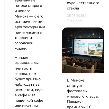
временные
художественного
потоки старого
стекла
и нового
05.08.2026 |
Минска — с его
Искусство
историческими,
архитектурными
памятниками и
течением
городской
жизни.
Неважно,
минчанин вы
или гость
города, вам
будет приятно
В Минске
наблюдать за
стартует
всем этим, сидя
фестиваль
в кафе и за
мирового класса.
чашечкой кофе
Покажут
или вкусным
премьеры 10