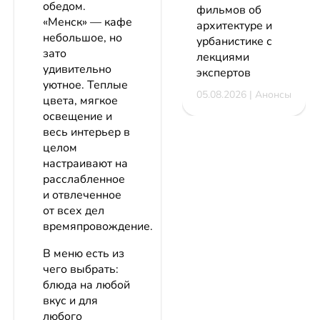
обедом.
фильмов об
«Менск» — кафе
архитектуре и
небольшое, но
урбанистике с
зато
лекциями
удивительно
экспертов
уютное. Теплые
05.08.2026 | Анонсы
цвета, мягкое
освещение и
весь интерьер в
целом
настраивают на
расслабленное
и отвлеченное
от всех дел
времяпровождение.
В меню есть из
чего выбрать:
блюда на любой
вкус и для
любого