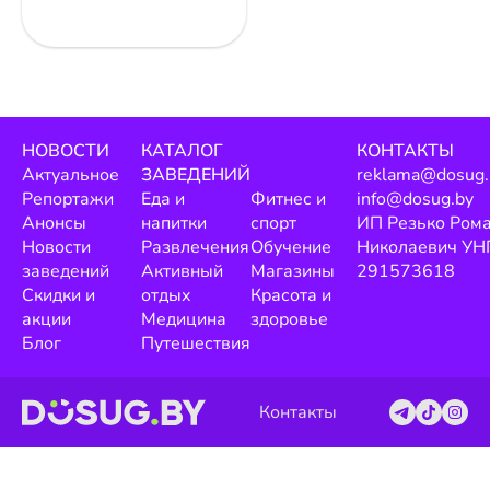
НОВОСТИ
КАТАЛОГ
КОНТАКТЫ
Актуальное
ЗАВЕДЕНИЙ
reklama@dosug.
Репортажи
Еда и
Фитнес и
info@dosug.by
Анонсы
напитки
спорт
ИП Резько Ром
Новости
Развлечения
Обучение
Николаевич УН
заведений
Активный
Магазины
291573618
Скидки и
отдых
Красота и
акции
Медицина
здоровье
Блог
Путешествия
Контакты