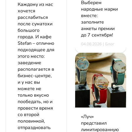
Выберем
Каждому из нас
народные марки
хочется
вместе:
расслабиться
заполните
после суматохи
анкеты премии
большого
до 7 сентября!
города. И кафе
Stefan – отлично
04.08.2026 | Блог
подходящее для
этого место:
заведение
располагается в
бизнес-центре,
и у нас вы
можете не
только вкусно
пообедать, но и
провести время
со второй
«Луч»
половинкой,
представил
отпраздновать
лимитированную