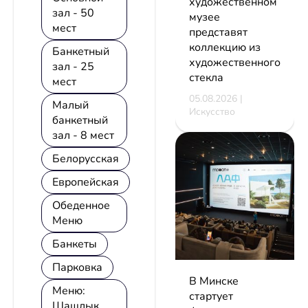
художественном
зал - 50
музее
мест
представят
коллекцию из
Банкетный
художественного
зал - 25
стекла
мест
05.08.2026 |
Малый
Искусство
банкетный
зал - 8 мест
Белорусская
Европейская
Обеденное
Меню
Банкеты
Парковка
В Минске
Меню:
стартует
Шашлык,