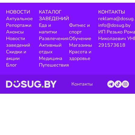
НОВОСТИ
КАТАЛОГ
КОНТАКТЫ
Актуальное
ЗАВЕДЕНИЙ
reklama@dosug.
Репортажи
Еда и
Фитнес и
info@dosug.by
Анонсы
напитки
спорт
ИП Резько Ром
Новости
Развлечения
Обучение
Николаевич УН
заведений
Активный
Магазины
291573618
Скидки и
отдых
Красота и
акции
Медицина
здоровье
Блог
Путешествия
Контакты