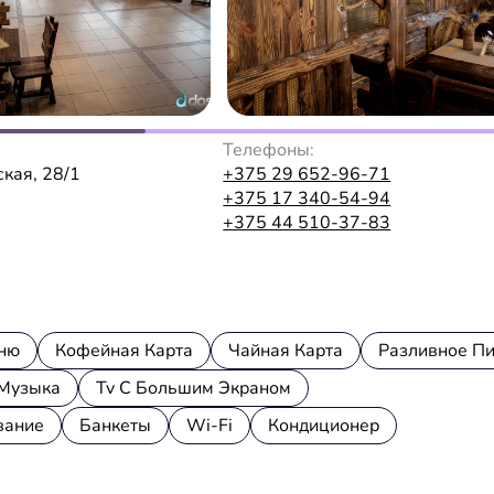
Телефоны:
ская, 28/1
+375 29 652-96-71
+375 17 340-54-94
+375 44 510-37-83
ню
Кофейная Карта
Чайная Карта
Разливное П
Музыка
Tv С Большим Экраном
вание
Банкеты
Wi-Fi
Кондиционер