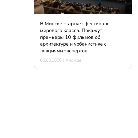
В Минске стартует фестиваль
мирового класса. Покажут
премьеры 10 фильмов об
архитектуре и урбанистике с
лекциями экспертов
05.08.2026 | Анонсы
КОНТАКТЫ
reklama@dosug.by
info@dosug.by
ИП Резько Роман Николаевич
УНП: 291573618