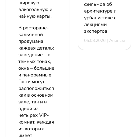
широкую
фильмов об
алкогольную и
архитектуре и
чайную карты.
урбанистике с
лекциями
В ресторане-
экспертов
кальянной
05.08.2026 | Анонсы
продумана
каждая деталь:
заведение – в
темных тонах,
окна – большие
и панорамные.
Гости могут
расположиться
как в основном
зале, так и в
одной из
четырех VIP-
комнат, каждая
из которых
имеет