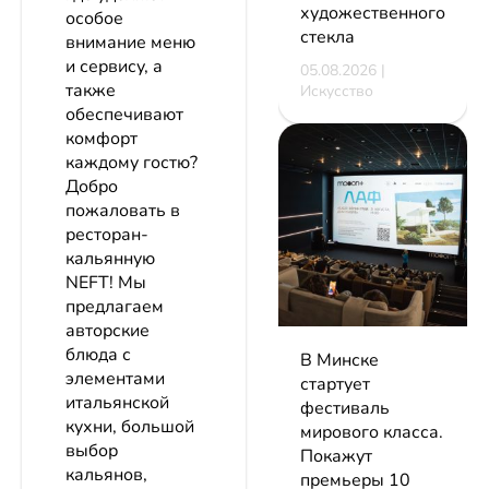
художественного
особое
стекла
внимание меню
и сервису, а
05.08.2026 |
также
Искусство
обеспечивают
комфорт
каждому гостю?
Добро
пожаловать в
ресторан-
кальянную
NEFT! Мы
предлагаем
авторские
блюда с
В Минске
элементами
стартует
итальянской
фестиваль
кухни, большой
мирового класса.
выбор
Покажут
кальянов,
премьеры 10