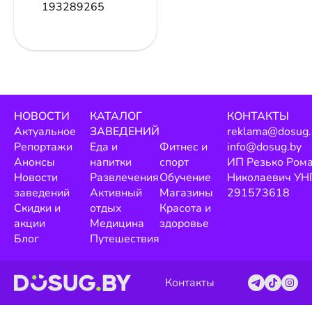
193289265
НОВОСТИ
КАТАЛОГ
КОНТАКТЫ
Актуальное
ЗАВЕДЕНИЙ
reklama@dosug.
Репортажи
Еда и
Фитнес и
info@dosug.by
Анонсы
напитки
спорт
ИП Резько Ром
Новости
Развлечения
Обучение
Николаевич УН
заведений
Активный
Магазины
291573618
Скидки и
отдых
Красота и
акции
Медицина
здоровье
Блог
Путешествия
Контакты