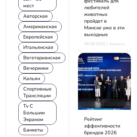
фестиваль для
мест
любителей
животных
Авторская
пройдет в
Американская
Минске уже в эти
выходные
Европейская
06.08.2026 | Анонсы
Итальянская
Вегетарианская
Вечеринки
Кальян
Спортивные
Трансляции
Tv С
Большим
Рейтинг
Экраном
эффективности
Банкеты
брендов 2026