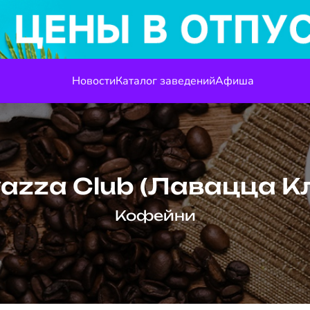
Новости
Каталог заведений
Афиша
azza Club (Лавацца К
Кофейни