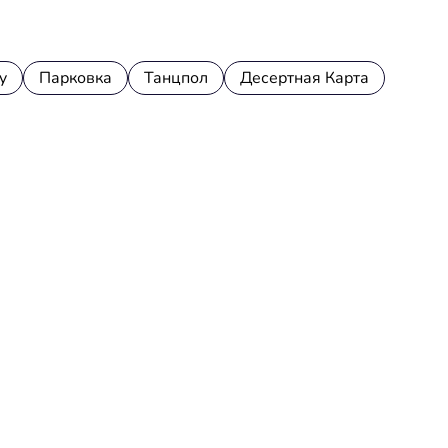
y
Парковка
Танцпол
Десертная Карта