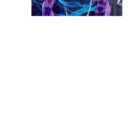
Выберем народные марки вместе:
заполните анкеты премии до 7
сентября!
04.08.2026 | Блог
КОНТАКТЫ
reklama@dosug.by
info@dosug.by
ИП Резько Роман Николаевич
УНП: 291573618