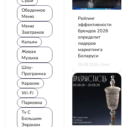
Суши
Обеденное
Меню
Рейтинг
эффективности
Меню
брендов 2026
Завтраков
определит
Кальян
лидеров
маркетинга
Живая
Беларуси
Музыка
05.08.2026 | Блог
Шоу-
Программа
Караоке
Wi-Fi
Парковка
Tv С
Большим
Экраном