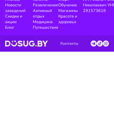
Новости
Развлечения
Обучение
Николаевич УН
заведений
Активный
Магазины
291573618
Скидки и
отдых
Красота и
акции
Медицина
здоровье
Блог
Путешествия
Контакты