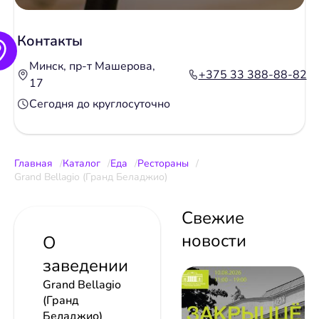
Контакты
Минск, пр-т Машерова,
+375 33 388-88-82
17
Сегодня до круглосуточно
Главная
Каталог
Еда
Рестораны
Grand Bellagio (Гранд Беладжио)
Свежие
новости
О
заведении
Grand Bellagio
(Гранд
Беладжио)