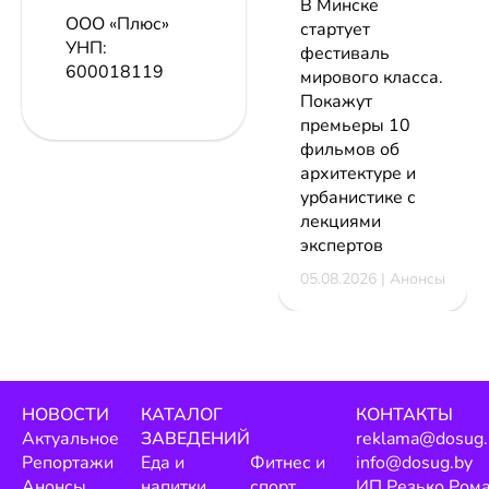
В Минске
ООО «Плюс»
стартует
УНП:
фестиваль
600018119
мирового класса.
Покажут
премьеры 10
фильмов об
архитектуре и
урбанистике с
лекциями
экспертов
05.08.2026 | Анонсы
НОВОСТИ
КАТАЛОГ
КОНТАКТЫ
Актуальное
ЗАВЕДЕНИЙ
reklama@dosug.
Репортажи
Еда и
Фитнес и
info@dosug.by
Анонсы
напитки
спорт
ИП Резько Ром