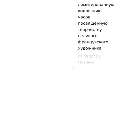
лимитированную
коллекцию
часов,
посвященную
творчеству
великого
французского
художника
03.08.2026 |
Новинка
НОВОСТИ
КАТАЛОГ
КОНТАКТЫ
Актуальное
ЗАВЕДЕНИЙ
reklama@dosug.
Репортажи
Еда и
Фитнес и
info@dosug.by
Анонсы
напитки
спорт
ИП Резько Ром
Новости
Развлечения
Обучение
Николаевич УН