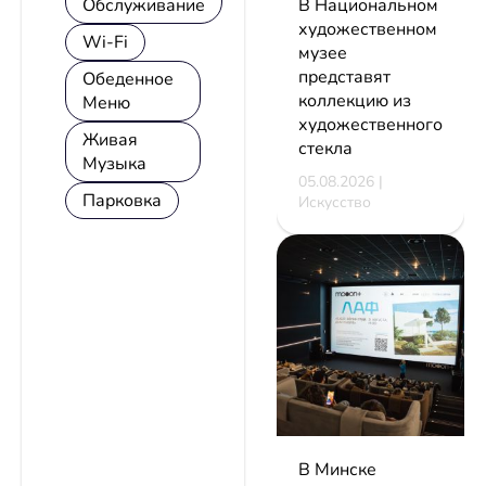
В Национальном
Обслуживание
художественном
Wi-Fi
музее
представят
Обеденное
коллекцию из
Меню
художественного
Живая
стекла
Музыка
05.08.2026 |
Парковка
Искусство
В Минске