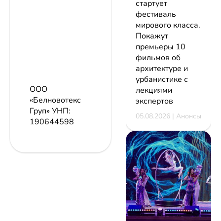
стартует
фестиваль
мирового класса.
Покажут
премьеры 10
фильмов об
архитектуре и
урбанистике с
ООО
лекциями
«Белновотекс
экспертов
Груп»
УНП:
05.08.2026 | Анонсы
190644598