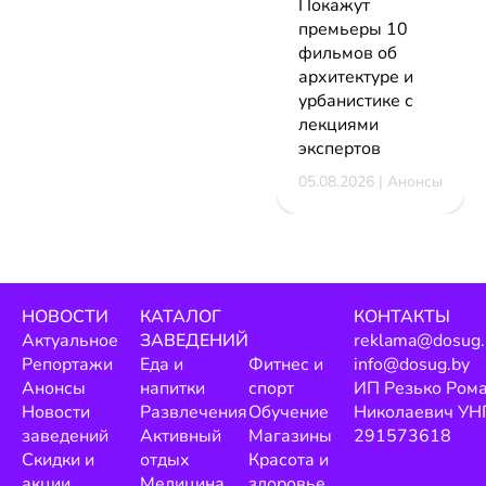
Покажут
премьеры 10
фильмов об
архитектуре и
урбанистике с
лекциями
экспертов
05.08.2026 | Анонсы
НОВОСТИ
КАТАЛОГ
КОНТАКТЫ
Актуальное
ЗАВЕДЕНИЙ
reklama@dosug.
Репортажи
Еда и
Фитнес и
info@dosug.by
Анонсы
напитки
спорт
ИП Резько Ром
Новости
Развлечения
Обучение
Николаевич УН
заведений
Активный
Магазины
291573618
Скидки и
отдых
Красота и
акции
Медицина
здоровье