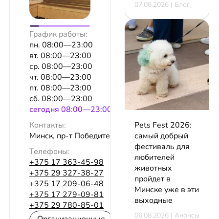
07.08.2026 | Блог
График работы:
пн. 08:00—23:00
вт. 08:00—23:00
ср. 08:00—23:00
чт. 08:00—23:00
пт. 08:00—23:00
сб. 08:00—23:00
сeгодня 08:00—23:00
Pets Fest 2026:
Контакты:
самый добрый
Минск, пр-т Победителей, 111
фестиваль для
Телефоны:
любителей
+375 17 363-45-98
животных
+375 29 327-38-27
пройдет в
+375 17 209-06-48
Минске уже в эти
+375 17 279-09-81
выходные
+375 29 780-85-01
06.08.2026 | Анонсы