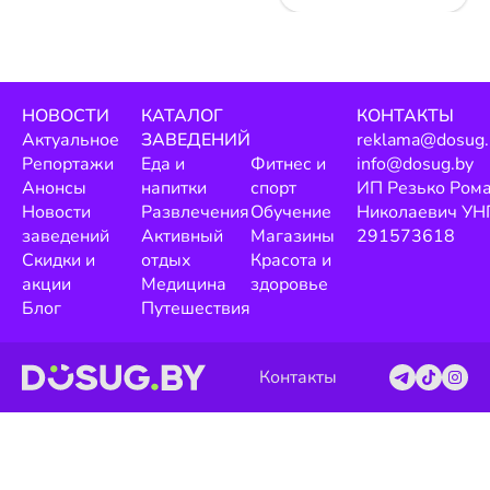
НОВОСТИ
КАТАЛОГ
КОНТАКТЫ
Актуальное
ЗАВЕДЕНИЙ
reklama@dosug.
Репортажи
Еда и
Фитнес и
info@dosug.by
Анонсы
напитки
спорт
ИП Резько Ром
Новости
Развлечения
Обучение
Николаевич УН
заведений
Активный
Магазины
291573618
Скидки и
отдых
Красота и
акции
Медицина
здоровье
Блог
Путешествия
Контакты