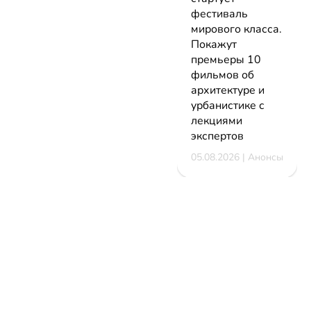
фестиваль
мирового класса.
Покажут
премьеры 10
фильмов об
архитектуре и
урбанистике с
лекциями
экспертов
05.08.2026 | Анонсы
НОВОСТИ
КАТАЛОГ
КОНТАКТЫ
Актуальное
ЗАВЕДЕНИЙ
reklama@dosug.
Репортажи
Еда и
Фитнес и
info@dosug.by
Анонсы
напитки
спорт
ИП Резько Ром
Новости
Развлечения
Обучение
Николаевич УН