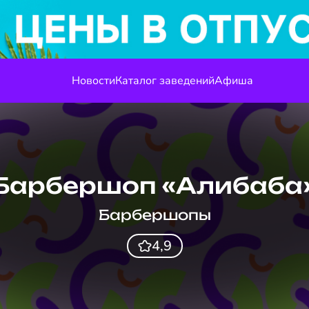
Новости
Каталог заведений
Афиша
Барбершоп «Алибаба
Барбершопы
4,9