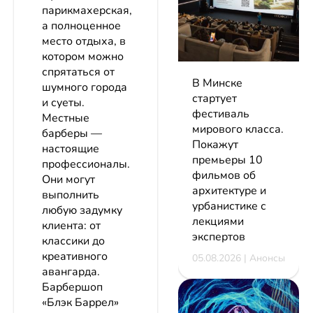
парикмахерская,
а полноценное
место отдыха, в
котором можно
спрятаться от
В Минске
шумного города
стартует
и суеты.
фестиваль
Местные
мирового класса.
барберы —
Покажут
настоящие
премьеры 10
профессионалы.
фильмов об
Они могут
архитектуре и
выполнить
урбанистике с
любую задумку
лекциями
клиента: от
экспертов
классики до
креативного
05.08.2026 | Анонсы
авангарда.
Барбершоп
«Блэк Баррел»