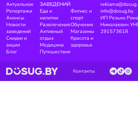
Актуальное
ЗАВЕДЕНИЙ
reklama@dosug.
Репортажи
Еда и
Фитнес и
info@dosug.by
Анонсы
напитки
спорт
ИП Резько Ром
Новости
Развлечения
Обучение
Николаевич УН
заведений
Активный
Магазины
291573618
Скидки и
отдых
Красота и
акции
Медицина
здоровье
Блог
Путешествия
Контакты