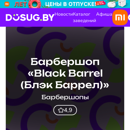
Новости
Каталог
Афиша
заведений
Барбершоп
«Black Barrel
(Блэк Баррел)»
Барбершопы
4,9