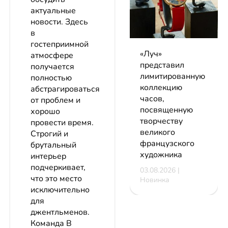
актуальные
новости. Здесь
в
гостеприимной
«Луч»
атмосфере
представил
получается
лимитированную
полностью
коллекцию
абстрагироваться
часов,
от проблем и
посвященную
хорошо
творчеству
провести время.
великого
Строгий и
французского
брутальный
художника
интерьер
подчеркивает,
03.08.2026 |
что это место
Новинка
исключительно
для
джентльменов.
Команда В