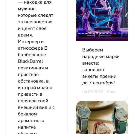
— находка для
мужчин,
которые следят
за внешностью
и ценят свое
время.
Интерьер и
атмосфера В
Выберем
барбершопе
народные марки
BlackBarrel
вместе:
позитивная и
заполните
приятная
анкеты премии
обстановка, в
до 7 сентября!
которой можно
04.08.2026 | Блог
привести в
порядок свой
внешний вид и с
бокалом
ароматного
напитка
обсудить