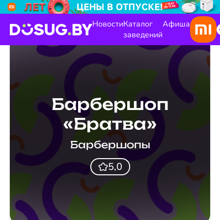
Новости
Каталог
Афиша
заведений
Барбершоп
«Братва»
Барбершопы
5,0