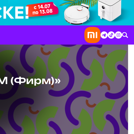
M (Фирм)»