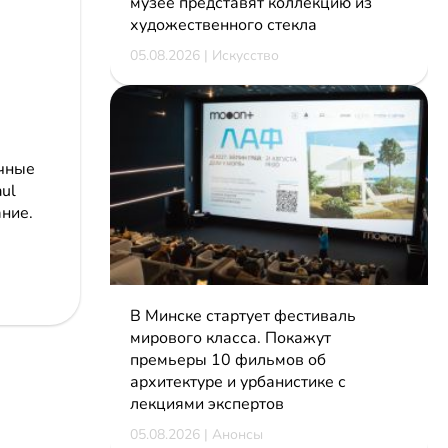
музее представят коллекцию из
художественного стекла
05.08.2026 | Искусство
очные
ul
ние.
В Минске стартует фестиваль
мирового класса. Покажут
премьеры 10 фильмов об
архитектуре и урбанистике с
лекциями экспертов
05.08.2026 | Анонсы