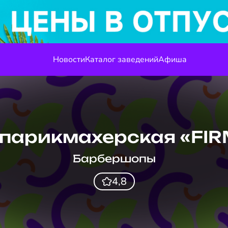
Новости
Каталог заведений
Афиша
парикмахерская «FIR
Барбершопы
4,8