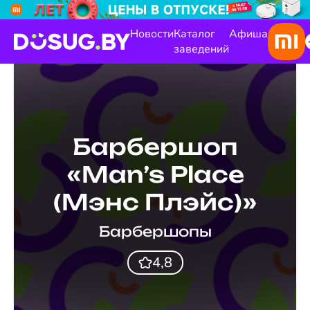
Новости
Каталог
Афиша
заведений
Барбершоп
«Man’s Place
(Мэнс Плэйс)»
Барбершопы
4,8