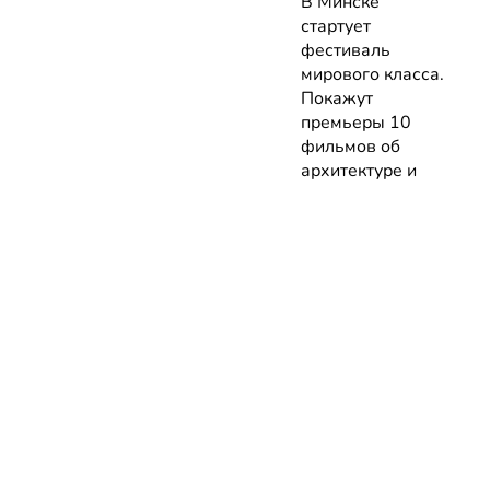
В Минске
стартует
фестиваль
мирового класса.
Покажут
премьеры 10
фильмов об
архитектуре и
урбанистике с
лекциями
экспертов
05.08.2026 | Анонсы