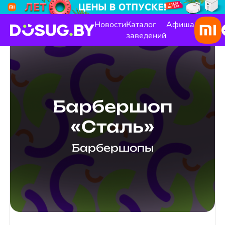
Новости
Каталог
Афиша
заведений
Барбершоп
«Сталь»
Барбершопы