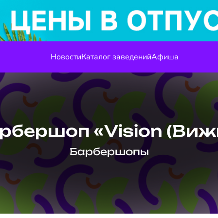
Новости
Каталог заведений
Афиша
рбершоп «Vision (Виж
Барбершопы