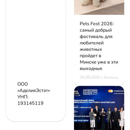
Pets Fest 2026:
самый добрый
фестиваль для
любителей
животных
пройдет в
Минске уже в эти
выходные
06.08.2026 | Анонсы
ООО
«АделияЭстэт»
УНП:
193145119