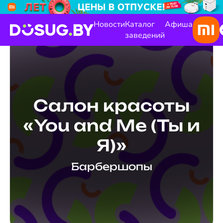
Новости
Каталог
Афиша
заведений
Салон красоты
«You and Me (Ты и
Я)»
Барбершопы