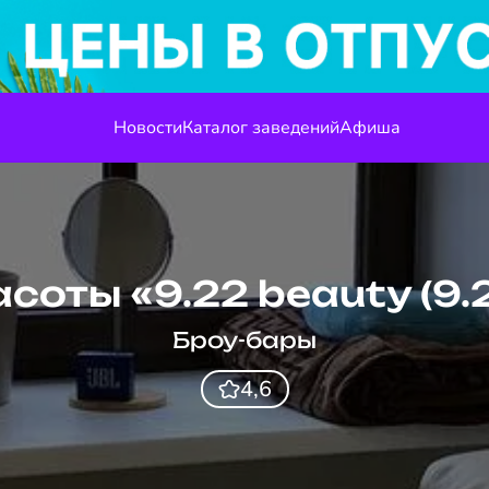
Новости
Каталог заведений
Афиша
соты «9.22 beauty (9.
Броу-бары
4,6