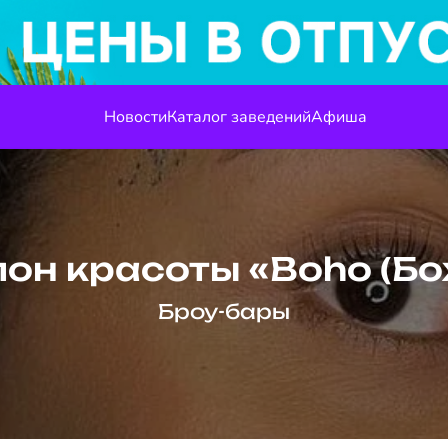
Новости
Каталог заведений
Афиша
он красоты «Boho (Бо
Броу-бары