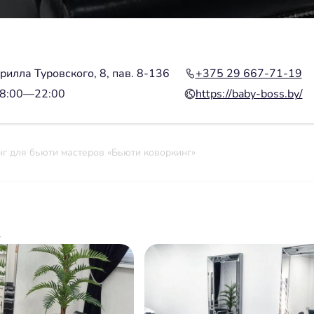
ирилла Туровского, 8, пав. 8-136
+375 29 667-71-19
08:00—22:00
https://baby-boss.by/
г для бьюти мастеров «Бьюти коворкинг»
»