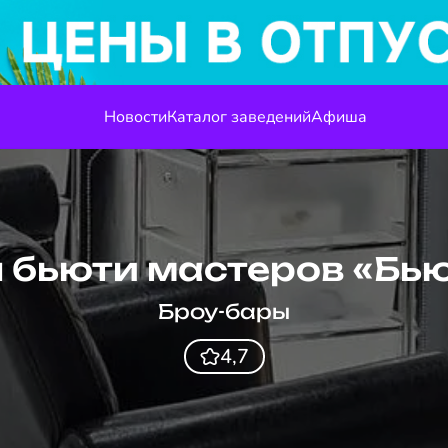
Новости
Каталог заведений
Афиша
 бьюти мастеров «Бь
Броу-бары
4,7