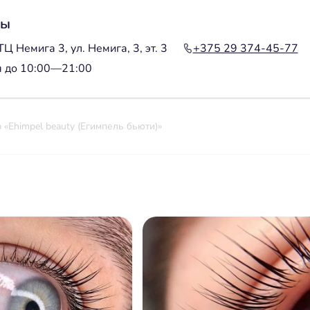
ты
Ц Немига 3, ул. Немига, 3, эт. 3
+375 29 374-45-77
я до 10:00—21:00
 «Ehimpel beauty (Егимпель бьюти)»