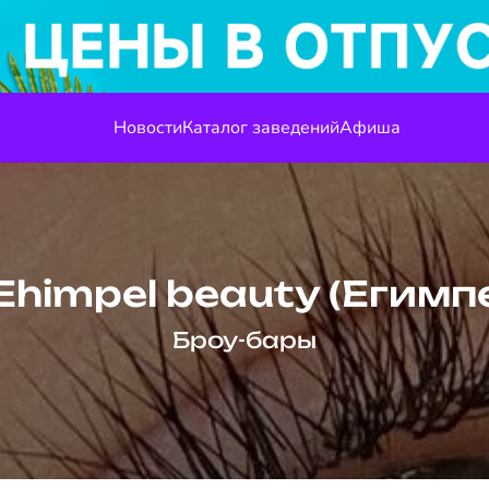
Новости
Каталог заведений
Афиша
Ehimpel beauty (Егимп
Броу-бары