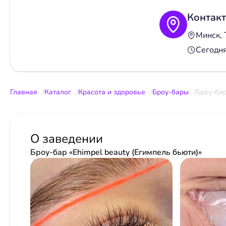
Контак
Минск, Т
Сегодн
Главная
Каталог
Красота и здоровье
Броу-бары
Броу-бар
О заведении
Броу-бар «Ehimpel beauty (Егимпель бьюти)»