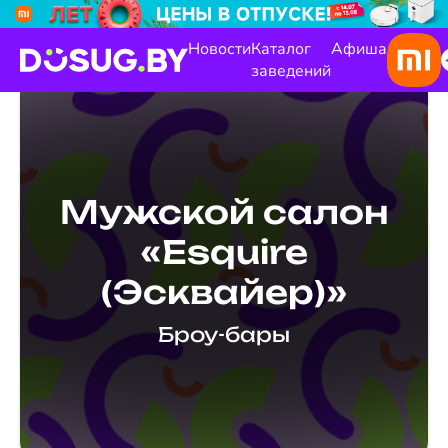
Новости
Каталог
Афиша
заведений
Мужской салон
«Esquire
(Эсквайер)»
Броу-бары