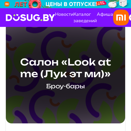
Новости
Каталог
Афиша
заведений
Салон «Look at
me (Лук эт ми)»
Броу-бары