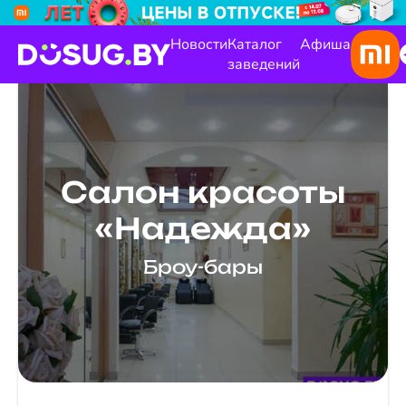
Новости
Каталог
Афиша
заведений
Салон красоты
«Надежда»
Броу-бары