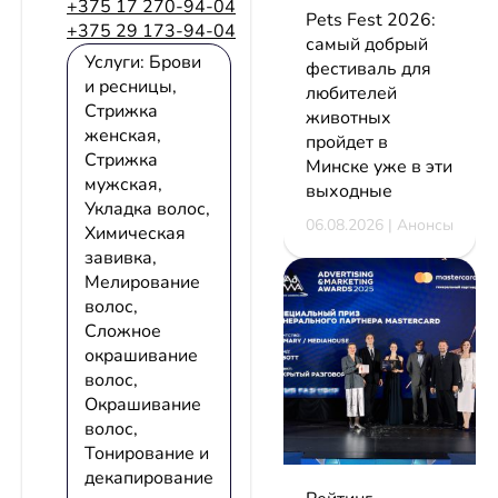
+375 17 270-94-04
Pets Fest 2026:
+375 29 173-94-04
самый добрый
Услуги: Брови
фестиваль для
и ресницы,
любителей
Стрижка
животных
женская,
пройдет в
Стрижка
Минске уже в эти
мужская,
выходные
Укладка волос,
06.08.2026 | Анонсы
Химическая
завивка,
Мелирование
волос,
Сложное
окрашивание
волос,
Окрашивание
волос,
Тонирование и
декапирование