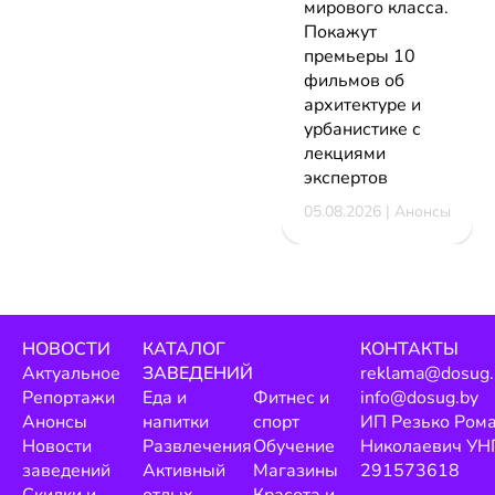
мирового класса.
Покажут
премьеры 10
фильмов об
архитектуре и
урбанистике с
лекциями
экспертов
05.08.2026 | Анонсы
НОВОСТИ
КАТАЛОГ
КОНТАКТЫ
Актуальное
ЗАВЕДЕНИЙ
reklama@dosug.
Репортажи
Еда и
Фитнес и
info@dosug.by
Анонсы
напитки
спорт
ИП Резько Ром
Новости
Развлечения
Обучение
Николаевич УН
заведений
Активный
Магазины
291573618