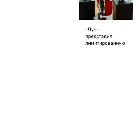
«Луч»
представил
лимитированную
коллекцию
часов,
посвященную
творчеству
великого
французского
художника
03.08.2026 |
Новинка