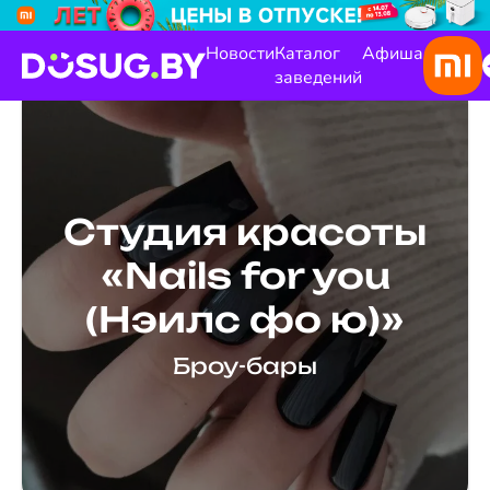
Новости
Каталог
Афиша
заведений
Студия красоты
«Nails for you
(Нэилс фо ю)»
Броу-бары