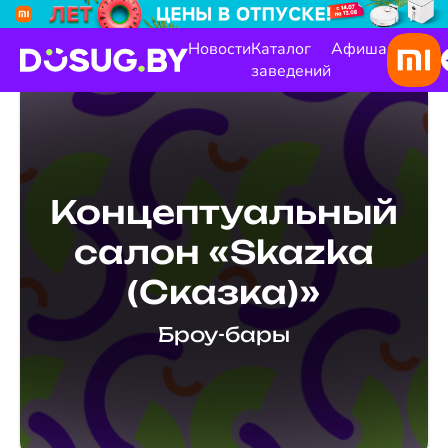
Новости
Каталог
Афиша
заведений
Концептуальный
салон «Skazka
(Сказка)»
Броу-бары