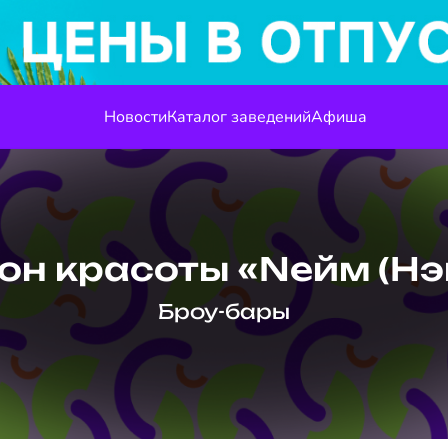
Новости
Каталог заведений
Афиша
он красоты «Nейм (Нэ
Броу-бары