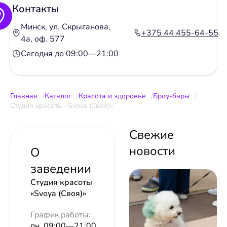
Контакты
Минск, ул. Скрыганова,
+375 44 455-64-55
4а, оф. 577
Сегодня до 09:00—21:00
Главная
Каталог
Красота и здоровье
Броу-бары
Студия красоты «Svoya (Своя)»
Свежие
новости
О
заведении
Студия красоты
«Svoya (Своя)»
График работы:
пн. 09:00—21:00