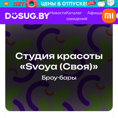
Новости
Каталог
Афиша
заведений
Студия красоты
«Svoya (Своя)»
Броу-бары