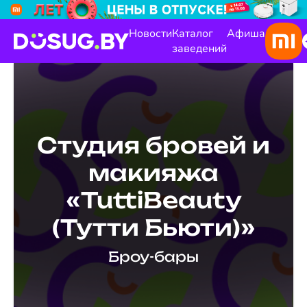
Новости
Каталог
Афиша
заведений
Студия бровей и
макияжа
«TuttiBeauty
(Тутти Бьюти)»
Броу-бары