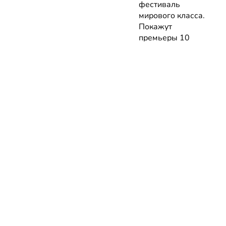
фестиваль
мирового класса.
Покажут
премьеры 10
фильмов об
архитектуре и
урбанистике с
лекциями
экспертов
05.08.2026 | Анонсы
НОВОСТИ
КАТАЛОГ
КОНТАКТЫ
Актуальное
ЗАВЕДЕНИЙ
reklama@dosug.
Репортажи
Еда и
Фитнес и
info@dosug.by
Анонсы
напитки
спорт
ИП Резько Ром
Новости
Развлечения
Обучение
Николаевич УН