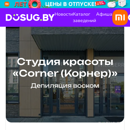
Новости
Каталог
Афиша
заведений
Студия красоты
«Corner (Корнер)»
Депиляция воском