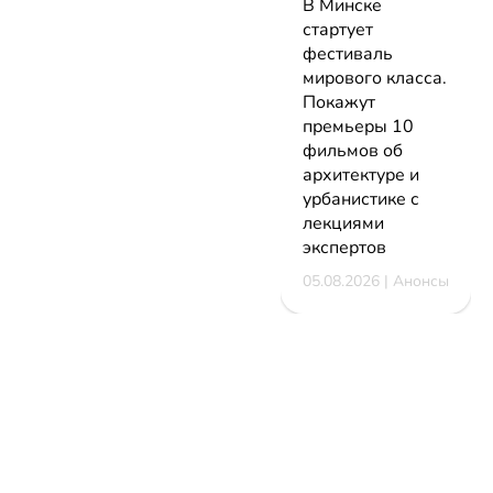
В Минске
стартует
фестиваль
мирового класса.
Покажут
премьеры 10
фильмов об
архитектуре и
урбанистике с
лекциями
экспертов
05.08.2026 | Анонсы
НОВОСТИ
КАТАЛОГ
КОНТАКТЫ
Актуальное
ЗАВЕДЕНИЙ
reklama@dosug.
Репортажи
Еда и
Фитнес и
info@dosug.by
Анонсы
напитки
спорт
ИП Резько Ром