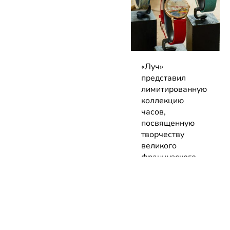
«Луч»
представил
лимитированную
коллекцию
часов,
посвященную
творчеству
великого
французского
художника
03.08.2026 |
Новинка