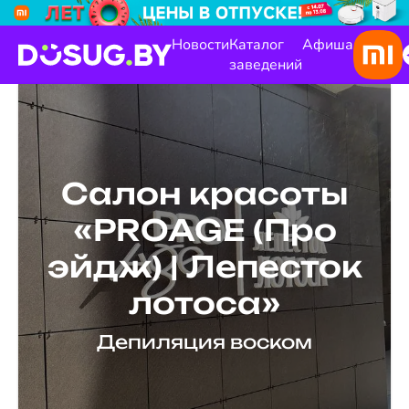
Новости
Каталог
Афиша
заведений
Салон красоты
«PROAGE (Про
эйдж) | Лепесток
лотоса»
Депиляция воском