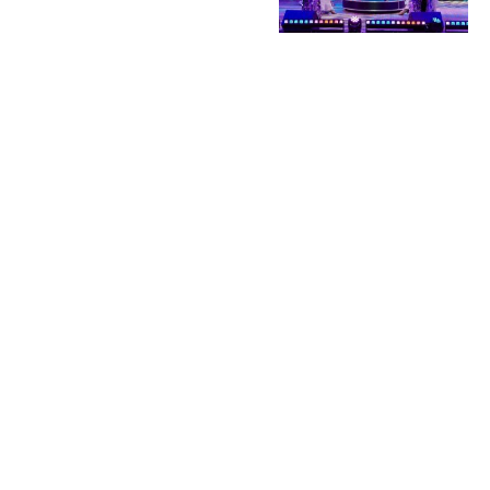
Выберем
народные марки
вместе:
заполните
анкеты премии
до 7 сентября!
04.08.2026 | Блог
НОВОСТИ
КАТАЛОГ
КОНТАКТЫ
Актуальное
ЗАВЕДЕНИЙ
reklama@dosug.
Репортажи
Еда и
Фитнес и
info@dosug.by
Анонсы
напитки
спорт
ИП Резько Ром
Новости
Развлечения
Обучение
Николаевич УН