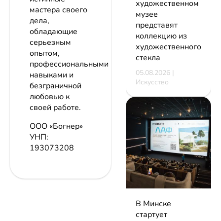
художественном
мастера своего
музее
дела,
представят
обладающие
коллекцию из
серьезным
художественного
опытом,
стекла
профессиональными
05.08.2026 |
навыками и
Искусство
безграничной
любовью к
своей работе.
ООО «Богнер»
УНП:
193073208
В Минске
стартует