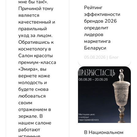
мне бы так!».
Рейтинг
Причиной тому
эффективности
является
брендов 2026
качественный и
определит
правильный
лидеров
уход за лицом.
маркетинга
Обратившись к
Беларуси
косметологу в
Салон красоты
05.08.2026 | Блог
премиум-класса
«Эмира», вы
вернете коже
молодость и
будете снова
любоваться
своим
отражением в
зеркале. В
нашем салоне
работают
В Национальном
истинные