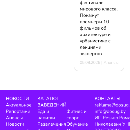
фестиваль
мирового класса.
Покажут
премьеры 10
фильмов об
архитектуре и
урбанистике с
лекциями
экспертов
05.08.2026 | Анонсы
НОВОСТИ
КАТАЛОГ
КОНТАКТЫ
Актуальное
ЗАВЕДЕНИЙ
reklama@dosug.
Репортажи
Еда и
Фитнес и
info@dosug.by
Анонсы
напитки
спорт
ИП Резько Ром
Новости
Развлечения
Обучение
Николаевич УН